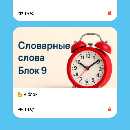
1946
9 блок
1469